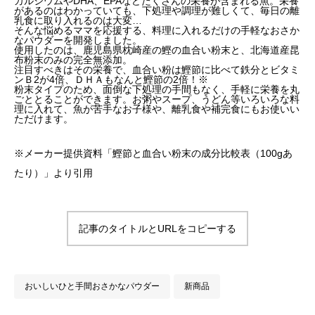
カルシウムやDHA、EPAなどたくさんの栄養が含まれる魚。栄養
があるのはわかっていても、下処理や調理が難しくて、毎日の離
乳食に取り入れるのは大変…
そんな悩めるママを応援する、料理に入れるだけの手軽なおさか
なパウダーを開発しました。
使用したのは、鹿児島県枕崎産の鰹の血合い粉末と、北海道産昆
布粉末のみの完全無添加。
注目すべきはその栄養で、血合い粉は鰹節に比べて鉄分とビタミ
ンＢ2が4倍、ＤＨＡもなんと鰹節の2倍！※
粉末タイプのため、面倒な下処理の手間もなく、手軽に栄養を丸
ごととることができます。お粥やスープ、うどん等いろいろな料
理に入れて、魚が苦手なお子様や、離乳食や補完食にもお使いい
ただけます。
※メーカー提供資料「鰹節と血合い粉末の成分比較表（100gあ
たり）」より引用
記事のタイトルとURLをコピーする
おいしいひと手間おさかなパウダー
新商品