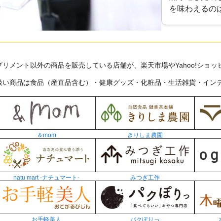
を味わえるの
プリメント以外の商品を販売している店舗が、楽天市場やYahoo!ショ
扱い商品は食品（産直品含む）・健康グッズ・化粧品・生活雑貨・イン
＆mom
きりしま農園
natu mart -ナチュマート-
みつぎ工作
お手軽美人
パクぽりっ