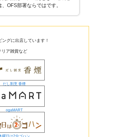
は、OFS部署ならではです。
ッピングに出店しています！
テリア雑貨など
だし割烹 香煙
ogaMART
木曜日は2分ゴハン