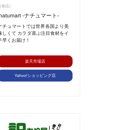
［食品］
natumart -ナチュマート-
ナチュマートでは世界各国より美
味しくて カラダ喜ぶ注目食材をイ
チ早くお届け！
楽天市場店
Yahoo!ショッピング店