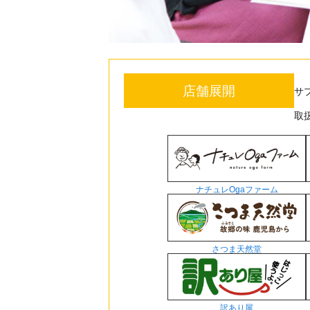
店舗展開
サ
取
ナチュレOgaファーム
さつま天然堂
訳あり屋