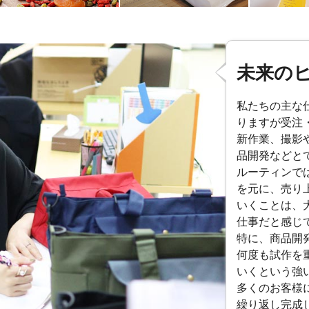
未来の
私たちの主な
りますが受注
新作業、撮影
品開発などと
ルーティンで
を元に、売り
いくことは、
仕事だと感じ
特に、商品開
何度も試作を
いくという強
多くのお客様
繰り返し完成