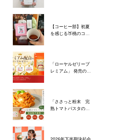
【コーヒー部】初夏
を感じる🍑桃のコー
ヒー
「ローヤルゼリープ
レミアム」 発売のお
知らせ
「ささっと粉末 完
熟トマトパスタの
素」発売のお知らせ
2026年下半期決起会