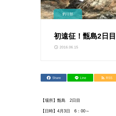
釣り部
初遠征！甑島2日目
2016.06.15
Share
Line
RSS
【場所】甑島 2日目
【日時】4月3日 6：00～