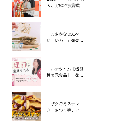
＆オガSOY授賞式
「まさかなせんべ
い いわし」発売の
お知らせ
「ルナタイム【機能
性表示食品】」発売
のお知らせ
「ザクごろスナッ
ク さつま芋チップ
ス」発売のお知らせ