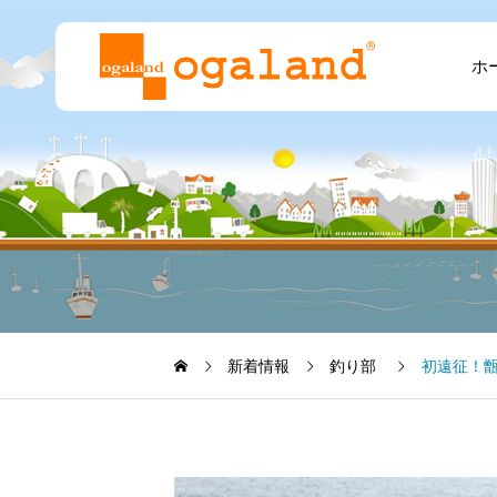
ホ
新着情報
釣り部
初遠征！甑