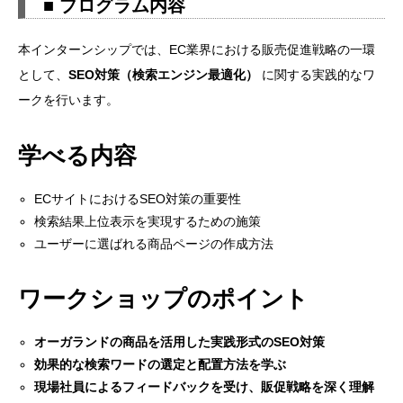
■ プログラム内容
■ インターンシップ概要
■ プログラムの特徴
本インターンシップでは、EC業界における販売促進戦略の一環
として、
SEO対策（検索エンジン最適化）
に関する実践的なワ
1. EC販売促進をリアルに体感
ークを行います。
2. 参加者特典（選考優遇あり）
学べる内容
3. 天文館オフィスでの対面開催
■ プログラム内容
ECサイトにおけるSEO対策の重要性
学べる内容
検索結果上位表示を実現するための施策
ユーザーに選ばれる商品ページの作成方法
ワークショップのポイント
■ スケジュール（予定）
ワークショップのポイント
■ お申し込み方法
オーガランドの商品を活用した実践形式のSEO対策
STEP 1. 参加申し込み
効果的な検索ワードの選定と配置方法を学ぶ
現場社員によるフィードバックを受け、販促戦略を深く理解
STEP 2. イベント詳細の確認