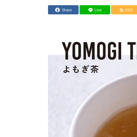
Share
Line
RSS