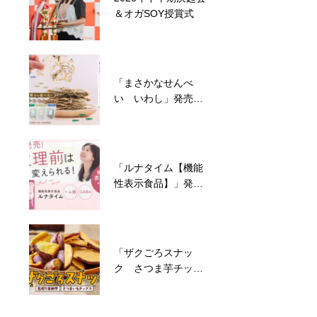
＆オガSOY授賞式
「まさかなせんべ
い いわし」発売の
お知らせ
「ルナタイム【機能
性表示食品】」発売
のお知らせ
「ザクごろスナッ
ク さつま芋チップ
ス」発売のお知らせ