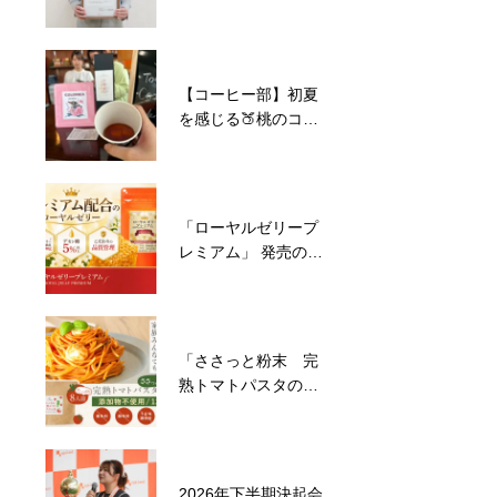
【コーヒー部】初夏
を感じる🍑桃のコー
ヒー
「ローヤルゼリープ
レミアム」 発売のお
知らせ
「ささっと粉末 完
熟トマトパスタの
素」発売のお知らせ
2026年下半期決起会