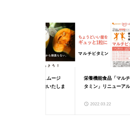
きなこスムージ
栄養機能食品「マルチビ
「
販売開始いたしま
タミン」リニューアル。
販
.06.11
2022.03.22