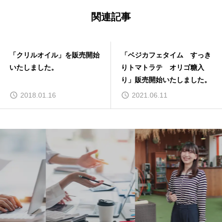
関連記事
売開始
「ベジカフェタイム すっき
「酵素の恵み青パパイ
りトマトラテ オリゴ糖入
ダー」販売開始いたし
り」販売開始いたしました。
た。
2021.06.11
2022.08.16