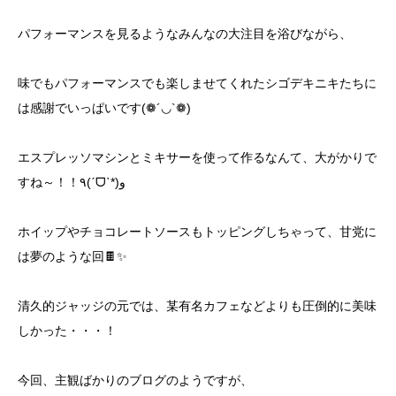
パフォーマンスを見るようなみんなの大注目を浴びながら、
味でもパフォーマンスでも楽しませてくれたシゴデキニキたちに
は感謝でいっぱいです(❁´◡`❁)
エスプレッソマシンとミキサーを使って作るなんて、大がかりで
すね～！！٩(ˊᗜˋ*)و
ホイップやチョコレートソースもトッピングしちゃって、甘党に
は夢のような回🍫✨
清久的ジャッジの元では、某有名カフェなどよりも圧倒的に美味
しかった・・・！
今回、主観ばかりのブログのようですが、