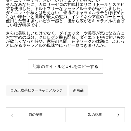
ダイエット中でも、おいしいカフェラテが飲みたい！
そんなあなたに、カロリーゼロの甘味料エリスリトールとステビ
アを使用した、ギルトフリーなキャラメルラテが誕生しました。
ダイエット仕様とは思えない、普通のキャラメルラテとほぼ変わ
らない味わいと風味が最大の魅力。インドネシア産のコーヒーを
使用した苦すぎないビター感と、後から広がるキャラメルの香ば
しい味が特徴です。
さらに美味しいだけでなく、ダイエッターや美容が気になる方に
おすすめの成分、クロロゲン酸も配合。ダイエット中に甘いもの
が欲しくなった時や、家事の合間、在宅ワークの休憩に、ふわっ
と広がるキャラメルの風味でほっと一息つきませんか。
記事のタイトルとURLをコピーする
ロカボ喫茶ビターキャラメルラテ
新商品
前の記事
次の記事